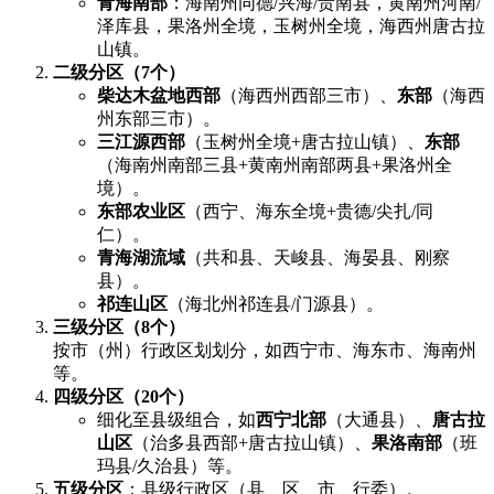
​青海南部​
​：海南州同德/兴海/贵南县，黄南州河南/
泽库县，果洛州全境，玉树州全境，海西州唐古拉
山镇。
​二级分区（7个）​
​柴达木盆地西部​
​（海西州西部三市）、​
​东部​
​（海西
州东部三市）。
​三江源西部​
​（玉树州全境+唐古拉山镇）、​
​东部​
（海南州南部三县+黄南州南部两县+果洛州全
境）。
​东部农业区​
​（西宁、海东全境+贵德/尖扎/同
仁）。
​青海湖流域​
​（共和县、天峻县、海晏县、刚察
县）。
​祁连山区​
​（海北州祁连县/门源县）。
​三级分区（8个）​
按市（州）行政区划划分，如西宁市、海东市、海南州
等。
​四级分区（20个）​
细化至县级组合，如​
​西宁北部​
​（大通县）、​
​唐古拉
山区​
​（治多县西部+唐古拉山镇）、​
​果洛南部​
​（班
玛县/久治县）等。
​五级分区​
​：县级行政区（县、区、市、行委）。