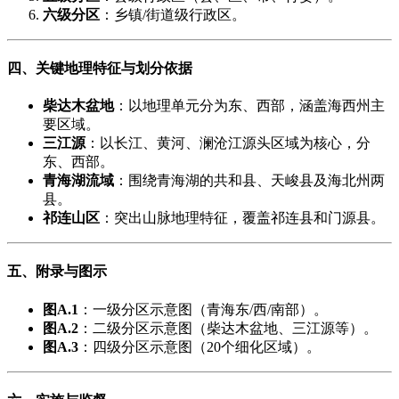
​六级分区​
​：乡镇/街道级行政区。
四、关键地理特征与划分依据
​柴达木盆地​
​：以地理单元分为东、西部，涵盖海西州主
要区域。
​三江源​
​：以长江、黄河、澜沧江源头区域为核心，分
东、西部。
​青海湖流域​
​：围绕青海湖的共和县、天峻县及海北州两
县。
​祁连山区​
​：突出山脉地理特征，覆盖祁连县和门源县。
五、附录与图示
​图A.1​
​：一级分区示意图（青海东/西/南部）。
​图A.2​
​：二级分区示意图（柴达木盆地、三江源等）。
​图A.3​
​：四级分区示意图（20个细化区域）。