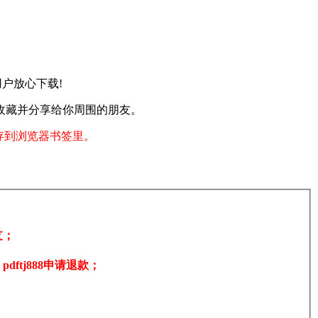
请用户放心下载!
收藏并分享给你周围的朋友。
存到浏览器书签里。
支；
tj888申请退款；