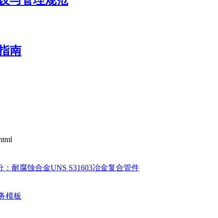
室建设与管理规范
作指南
html
4部分：耐腐蚀合金UNS S31603冶金复合管件
业务模板