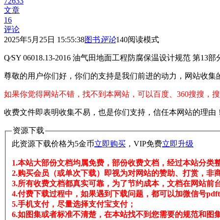
72633
文章
16
评论
2025年5月25日 15:55:38
图书
评论
140
阅读模式
Q∕SY 06018.13-2016 油气田地面工程防腐保温设计规范 第1
尊敬的用户你们好，你们的支持是我们前进的动力，网站收集
如果你觉得网站不错，找不到本网站，可以百度、360搜搜，搜
收费文件即表明收集不易，也是你们支持，信任本网站的理由
资源下载
此资源下载价格为
5
金币
立即购买
，VIP免费
立即升级
1.本站大部份文档均属免费，部份收费文档，经过本站分类
2.购买会员（或单次下载）即视为对网站的赞助、打赏，非
3.所有收费文档都真实可靠，为了节约成本，文档在网站前台
4.付费下载过程中，如果遇到下载问题，都可以加微信号pdftj
5.手机支付，尽量选择支付宝支付；
6.如图集或者标准不清楚，在本站找不到您需要的规范和图集，