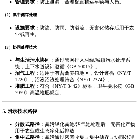
管理要求
​：防止泄漏，合理配置抽运车辆与人员。
​（2）集中储存处理
设施要求
​：防渗、防雨、防溢流，无害化储存后用于农
业或再生。
​（3）协同处理技术
与生活污水协同
​：通过管网排入村级/城镇污水处理系
统，上下水道设计遵循《GB 50015》。
沼气工程
​：适用于有畜禽养殖地区，设计遵循《NY/T
1220》，沼液沼渣处理符合《NY/T 2374》。
堆肥工程
​：符合《NY/T 3442》标准，卫生要求按《GB
7959》高温堆肥规定。
5. ​
附录技术路径
分散式路径
​：粪污经化粪池/沼气池处理后，无害化产物
用于农业或生态净化后排放。
集中式路径
​：粪污通过密闭收集→集中储存→协同处理