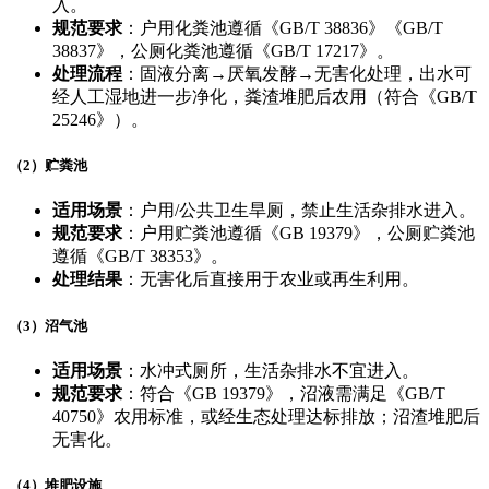
入。
规范要求
​：户用化粪池遵循《GB/T 38836》《GB/T
38837》，公厕化粪池遵循《GB/T 17217》。
处理流程
​：固液分离→厌氧发酵→无害化处理，出水可
经人工湿地进一步净化，粪渣堆肥后农用（符合《GB/T
25246》）。
​（2）贮粪池
适用场景
​：户用/公共卫生旱厕，禁止生活杂排水进入。
规范要求
​：户用贮粪池遵循《GB 19379》，公厕贮粪池
遵循《GB/T 38353》。
处理结果
​：无害化后直接用于农业或再生利用。
​（3）沼气池
适用场景
​：水冲式厕所，生活杂排水不宜进入。
规范要求
​：符合《GB 19379》，沼液需满足《GB/T
40750》农用标准，或经生态处理达标排放；沼渣堆肥后
无害化。
​（4）堆肥设施