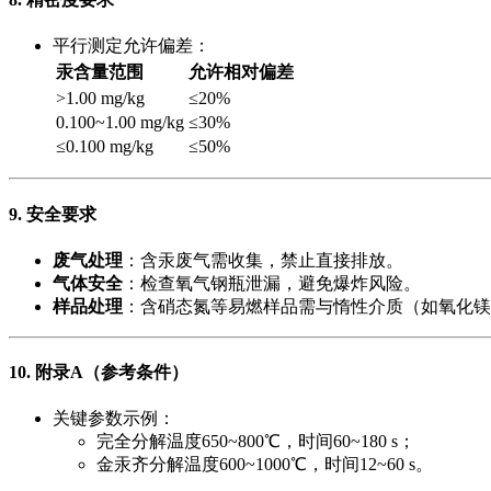
平行测定允许偏差：
汞含量范围
允许相对偏差
>1.00 mg/kg
≤20%
0.100~1.00 mg/kg
≤30%
≤0.100 mg/kg
≤50%
9. 安全要求
废气处理
​：含汞废气需收集，禁止直接排放。
气体安全
​：检查氧气钢瓶泄漏，避免爆炸风险。
样品处理
​：含硝态氮等易燃样品需与惰性介质（如氧化
10. 附录A（参考条件）​
关键参数示例：
完全分解温度650~800℃，时间60~180 s；
金汞齐分解温度600~1000℃，时间12~60 s。