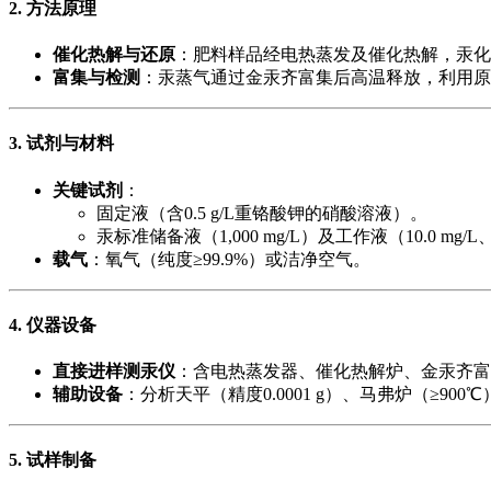
2. 方法原理
催化热解与还原
​：肥料样品经电热蒸发及催化热解，汞
富集与检测
​：汞蒸气通过金汞齐富集后高温释放，利用原子
3. 试剂与材料
关键试剂
​：
固定液（含0.5 g/L重铬酸钾的硝酸溶液）。
汞标准储备液（1,000 mg/L）及工作液（10.0 mg/L、1
载气
​：氧气（纯度≥99.9%）或洁净空气。
4. 仪器设备
直接进样测汞仪
​：含电热蒸发器、催化热解炉、金汞齐
辅助设备
​：分析天平（精度0.0001 g）、马弗炉（≥900
5. 试样制备