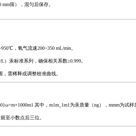
00 mm筛），混匀后保存。
50℃，氧气流速200~350 mL/min。
 mg/L）汞标准系列，确保相关系数≥0.999。
范围，需稀释或调整校准曲线。
\times 1000}ω=m×1000m1​​ 其中，m1m_1m1​为汞质量（ng），mmm
kg时保留至小数点后三位。