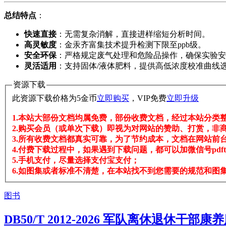
总结特点
​：
快速直接
​：无需复杂消解，直接进样缩短分析时间。
高灵敏度
​：金汞齐富集技术提升检测下限至ppb级。
安全环保
​：严格规定废气处理和危险品操作，确保实验
灵活适用
​：支持固体/液体肥料，提供高低浓度校准曲线
资源下载
此资源下载价格为
5
金币
立即购买
，VIP免费
立即升级
1.本站大部份文档均属免费，部份收费文档，经过本站分类
2.购买会员（或单次下载）即视为对网站的赞助、打赏，非
3.所有收费文档都真实可靠，为了节约成本，文档在网站前台
4.付费下载过程中，如果遇到下载问题，都可以加微信号pdftj
5.手机支付，尽量选择支付宝支付；
6.如图集或者标准不清楚，在本站找不到您需要的规范和图集，
图书
DB50/T 2012-2026 军队离休退休干部