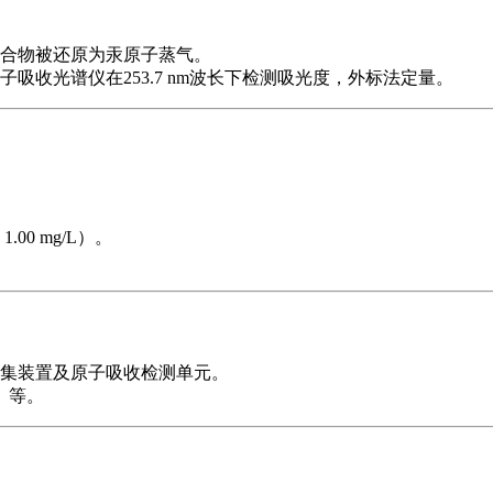
化合物被还原为汞原子蒸气。
吸收光谱仪在253.7 nm波长下检测吸光度，外标法定量。
.00 mg/L）。
富集装置及原子吸收检测单元。
℃）等。