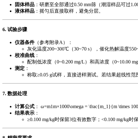
固体样品
​：研磨至全部通过0.50 mm筛（潮湿样品可过1.
液体样品
​：摇匀后直接取样，避免分层。
6. 试验步骤
仪器条件
​（参考附录A）：
灰化温度200~300℃（30~70 s），催化热解温度550~9
校准曲线
​：
配制低浓度（0~0.200 mg/L）和高浓度（0~10.00
测定
​：
称取≥0.05 g试样，直接进样测试。若结果超线性
7. 数据处理
计算公式
​： ω=m1m×1000\omega = \frac{m_1}{m 
结果表示
​：
≥0.100 mg/kg时保留3位有效数字；<0.100 mg/
8. 精密度要求