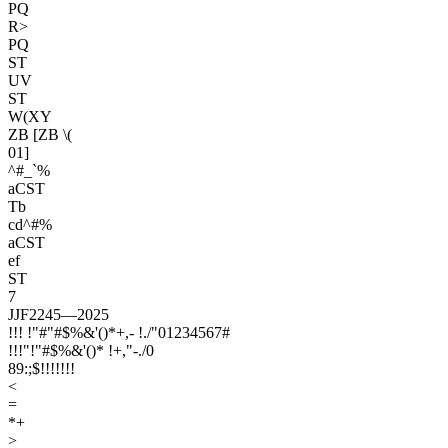
PQ
R>
PQ
ST
UV
ST
W(XY
ZB [ZB \(
01]
^#_`%
aCST
Tb
cd^#%
aCST
ef
ST
7
JJF2245—2025
!!! !"#"#$%&'()*+,- !./"01234567#
!!!"!"#$%&'()* !+,"-./0
89:;$!!!!!!!
<
=
*+
>