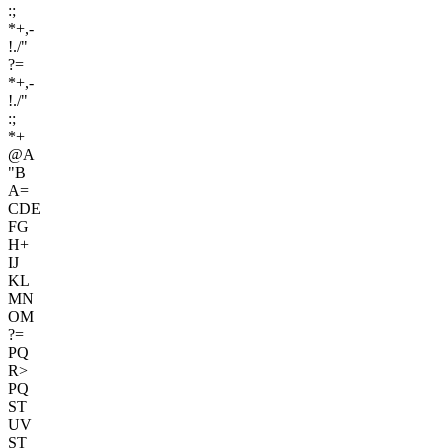
:;
*+,-
!./"
?=
*+,-
!./"
:;
*+
@A
"B
A=
CDE
FG
H+
IJ
KL
MN
OM
?=
PQ
R>
PQ
ST
UV
ST