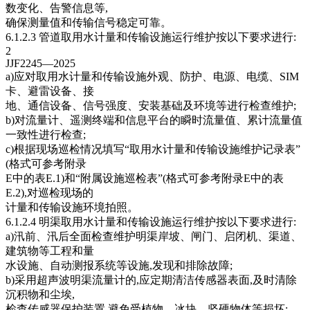
数变化、告警信息等,
确保测量值和传输信号稳定可靠。
6.1.2.3 管道取用水计量和传输设施运行维护按以下要求进行:
2
JJF2245—2025
a)应对取用水计量和传输设施外观、防护、电源、电缆、SIM
卡、避雷设备、接
地、通信设备、信号强度、安装基础及环境等进行检查维护;
b)对流量计、遥测终端和信息平台的瞬时流量值、累计流量值
一致性进行检查;
c)根据现场巡检情况填写“取用水计量和传输设施维护记录表”
(格式可参考附录
E中的表E.1)和“附属设施巡检表”(格式可参考附录E中的表
E.2),对巡检现场的
计量和传输设施环境拍照。
6.1.2.4 明渠取用水计量和传输设施运行维护按以下要求进行:
a)汛前、汛后全面检查维护明渠岸坡、闸门、启闭机、渠道、
建筑物等工程和量
水设施、自动测报系统等设施,发现和排除故障;
b)采用超声波明渠流量计的,应定期清洁传感器表面,及时清除
沉积物和尘埃,
检查传感器保护装置,避免受植物、冰块、坚硬物体等损坏;