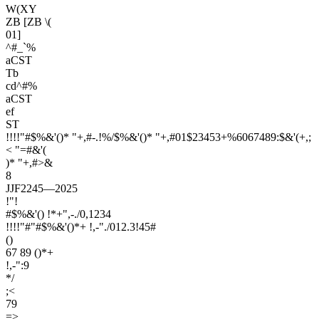
W(XY
ZB [ZB \(
01]
^#_`%
aCST
Tb
cd^#%
aCST
ef
ST
!!!!"#$%&'()* "+,#-.!%/$%&'()* "+,#01$23453+%6067489:$&'(+,;
< "=#&'(
)* "+,#>&
8
JJF2245—2025
!"!
#$%&'() !*+",-./0,1234
!!!!"#"#$%&'()*+ !,-"./012.3!45#
()
67 89 ()*+
!,-":9
*/
;<
79
=>