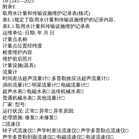
JJF2245—2025
附录E
取用水计量和传输设施维护记录表(格式)
表E.1规定了取用水计量和传输设施维护的记录内容。
表E.1 取用水计量和传输设施维护记录表
运维单位: 日期: 年 月 日
计量点名称
计量点位置经纬度
检查维护内容
维护前后照片
计量设施(器具)
流量计
时间差法超声流量计□ 多普勒效应法超声流量计□
涡街流量计□ 明渠流量计□ 电磁流量计□
超声水表□ 电磁水表□ 远传机械水表□
普通机械水表□ 其他流量计□
厂家: 型号:
运行状况: 正常□ 异常□ 异常原因:
处理措施: 修复□ 未修复□
□流速仪
转子式流速仪□ 声学时差法流速仪□ 声学多普勒点流速仪□
声学多普勒剖面流速仪□ 电磁流速仪□ 电波流速仪□