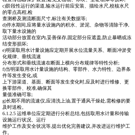
c)阶段性运行的渠道,输水运行前应安装、描绘水尺,校核水尺
的零点高程,检
查测桥及测流断面尺寸,标注有关数据等;
d)停水期间,应将量水设施内的积水、淤泥、杂物等清除干净,
取下量水设施的
活动部分放置在室内,妥善保存,固定部分应遮盖,防止暴晒或冻
结变形损坏;
e)明渠取用水计量设施应定期开展水位流量关系、断面冲淤变
化规律、垂线流速
分布形式和垂线流速在断面上横向分布规律等特性分析;
f)当明渠取用水计量设施的结构、零部件、水力特性、边界条
件等发生变化,或
上下游渠道、基面、断面等发生变化时,应及时进行维修、更
换零部件、校准,确保其
量值准确可靠;
g)长期不用的流速仪,应清洗上油,置于通风干燥处,需检修的要
及时送检。
6.1.2.5 运维单位应定期进行分析总结,包括取用水计量和传输
设施运行状况、运行
维护工作及安全状况等,提出优化完善建议,并改进运行维护工
作。