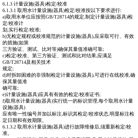
6.1.3 计量设施(器具)检定/校准
6.1.3.1 取用水计量设施(器具)检定/校准按以下要求进行:
a)取用水单位应按照GB/T28714的规定,制定计量设施(器具)检
定/校准计
划,实行检定/校准;
b)无检定规程或校准规范的计量设施(器具),应采取可行、有效
的措施(如第
三方验证、测试、比对等)确保其量值准确可靠;
c)检定/校准、第三方验证、测试和比对结果,应满足
GB/T28714及相关技术
规定;
d)对拆卸困难的非强制检定计量设施(器具),可进行在线校准,确
保其量值准
确可靠;
e)计量设施(器具)应具有有效的检定/校准证书;
f)取用水计量设施(器具)实行统一的标识管理,每个取用水计量
设施(器具)
应有唯一性编号并加以标注,标识其检定/校准状态,明显标注检
定日期和有效期限。
6.1.3.2 取用水计量设施(器具)进行故障维修后,须重新检定/校
准。