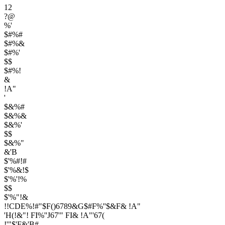
12
?@
%'
$#%#
$#%&
$#%'
$$
$#%!
&
!A"
'
$&%#
$&%&
$&%'
$$
$&%"
&'B
$'%#!#
$'%&!$
$'%'!%
$$
$'%"!&
!!CDE%!#"$F()6789&G$#F%''$&F& !A"
'H(!&"! FI%''J67'" FI& !A"'67(
!'"$'F&'B#