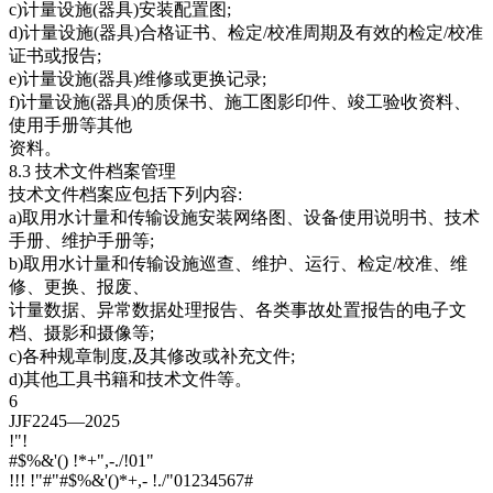
c)计量设施(器具)安装配置图;
d)计量设施(器具)合格证书、检定/校准周期及有效的检定/校准
证书或报告;
e)计量设施(器具)维修或更换记录;
f)计量设施(器具)的质保书、施工图影印件、竣工验收资料、
使用手册等其他
资料。
8.3 技术文件档案管理
技术文件档案应包括下列内容:
a)取用水计量和传输设施安装网络图、设备使用说明书、技术
手册、维护手册等;
b)取用水计量和传输设施巡查、维护、运行、检定/校准、维
修、更换、报废、
计量数据、异常数据处理报告、各类事故处置报告的电子文
档、摄影和摄像等;
c)各种规章制度,及其修改或补充文件;
d)其他工具书籍和技术文件等。
6
JJF2245—2025
!"!
#$%&'() !*+",-./!01"
!!! !"#"#$%&'()*+,- !./"01234567#