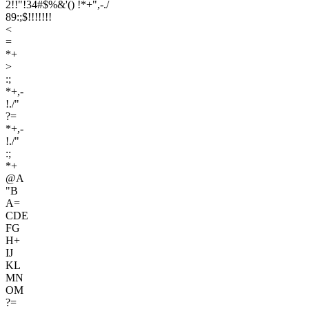
2!!"!34#$%&'() !*+",-./
89:;$!!!!!!!
<
=
*+
>
:;
*+,-
!./"
?=
*+,-
!./"
:;
*+
@A
"B
A=
CDE
FG
H+
IJ
KL
MN
OM
?=