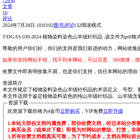
72630
文章
16
评论
2024年7月28日 10:03:02
图书
评论
132
阅读模式
T/DGAS 039-2024 植物染料染色山羊绒针织品 ,该文件为pdf
尊敬的用户你们好，你们的支持是我们前进的动力，网站收集
如果你觉得网站不错，找不到本网站，可以百度、360搜搜，搜
收费文件即表明收集不易，也是你们支持，信任本网站的理由
资源简介
本文件规定了植物染料染色山羊绒针织品的术语定义、号型、
本文件适用于鉴定植物染料染色的纯山羊绒针织品、山羊绒含量
资源下载
此资源下载价格为
4
金币
立即购买
，VIP免费
立即升级
1.本站大部份文档均属免费，部份收费文档，经过本站分类
2.购买会员（或单次下载）即视为对网站的赞助、打赏，非
3.所有收费文档都真实可靠，为了节约成本，文档在网站前台