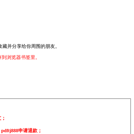
收藏并分享给你周围的朋友。
存到浏览器书签里。
支；
tj888申请退款；