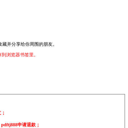
收藏并分享给你周围的朋友。
存到浏览器书签里。
支；
tj888申请退款；