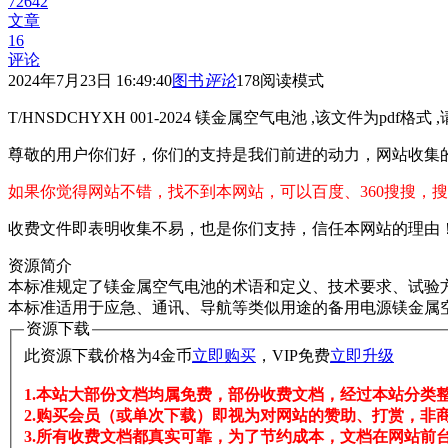
72642
文章
16
评论
2024年7月23日 16:49:40
图书
评论
178
阅读模式
T/HNSDCHYXH 001-2024 镁金属空气电池 ,该文件为pdf格式
尊敬的用户你们好，你们的支持是我们前进的动力，网站收集
如果你觉得网站不错，找不到本网站，可以百度、360搜搜，搜
收费文件即表明收集不易，也是你们支持，信任本网站的理由
资源简介
本标准规定了镁金属空气电池的术语和定义、技术要求、试验
本标准适用于应急、通讯、导航等类似用途的备用电源镁金属
资源下载
此资源下载价格为
4
金币
立即购买
，VIP免费
立即升级
1.本站大部份文档均属免费，部份收费文档，经过本站分类
2.购买会员（或单次下载）即视为对网站的赞助、打赏，非
3.所有收费文档都真实可靠，为了节约成本，文档在网站前台